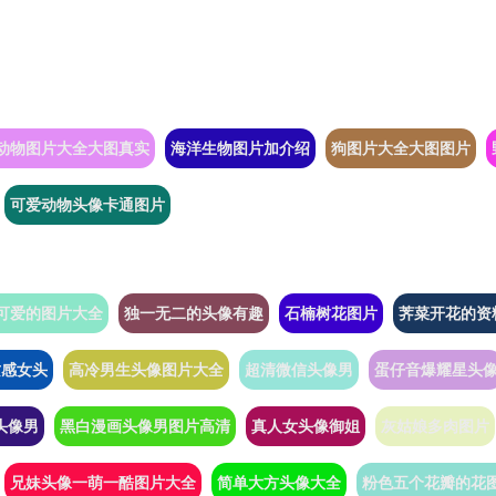
动物图片大全大图真实
海洋生物图片加介绍
狗图片大全大图图片
可爱动物头像卡通图片
可爱的图片大全
独一无二的头像有趣
石楠树花图片
荠菜开花的资
质感女头
高冷男生头像图片大全
超清微信头像男
蛋仔音爆耀星头
怪头像男
黑白漫画头像男图片高清
真人女头像御姐
灰姑娘多肉图片
兄妹头像一萌一酷图片大全
简单大方头像大全
粉色五个花瓣的花