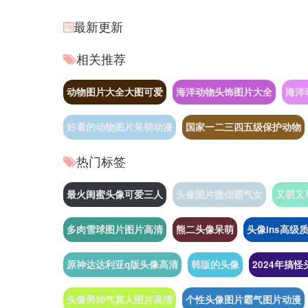
最新更新
相关推荐
动物图片大全大图可爱
海洋动物头饰图片大全
海洋
好看的动物图片呆萌动漫
国家一二三四五级保护动物
热门标签
最火闺蜜头像可爱三人
头像图片微信霸气女
又萌又
多肉雪球图片图片高清
熊二头像呆萌
头像ins高级
原神达达利亚q版头像高清
韩版的头像
2024年搞
头像男帅气真人图片高清
个性头像图片霸气图片动漫