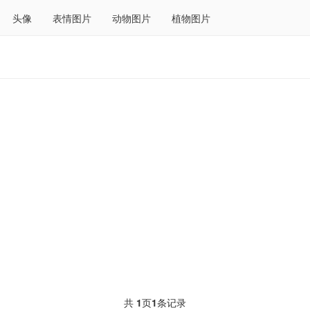
头像
表情图片
动物图片
植物图片
共
1
页
1
条记录