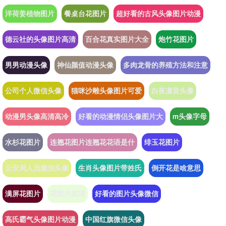
洋荷姜植物图片
餐桌台花图片
超好看的古风头像图片动漫
德云社的头像图片高清
百合花真实图片大全
炮竹花图片
男男动漫头像
神仙颜值动漫头像
多肉龙骨的养殖方法和注意
公司个人微信头像
猫咪沙雕头像图片可爱
白夜凛音头像
动漫男头像高清高冷
好看的动漫情侣头像图片大
m头像字母
水杉花图片
连翘花图片连翘花花语是什
绯玉花图片
公安局人员微信头像
生肖头像图片带姓氏
倒开花是啥意思
满屏花图片
花图片高清
好看的图片头像微信
高氏霸气头像图片动漫
中国红旗微信头像