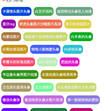
卡通情头图片头像
白芷开花吗
超甜情侣头像双人动漫
蛋仔rsg
胖虎头像图片沙雕图片高清
擎天柱绿植图片
枯萎花图片
高级感十足的情侣头像图片
白羊座的头像
好看的假花图片
蜡笔小新闺蜜头像
34岁的头像
带露水的玫瑰花图片
qq头像高清
肥波的头像
半边脸头像男图片动漫
女孩动漫头像唯美简单
王也道长超清头像
玉女花图片
木瓜海棠花图片大全大图
微信头像张
微信唯美头像女图片高清
第一眼就惊艳的壁纸