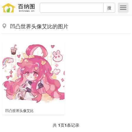
搜
凹凸世界头像艾比的图片
凹凸世界头像艾比
共
1
页
1
条记录