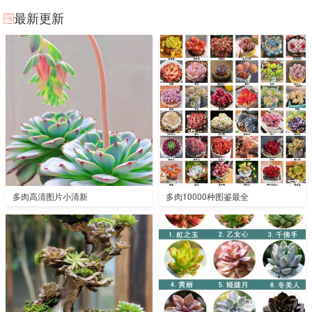
最新更新
多肉高清图片小清新
多肉10000种图鉴最全