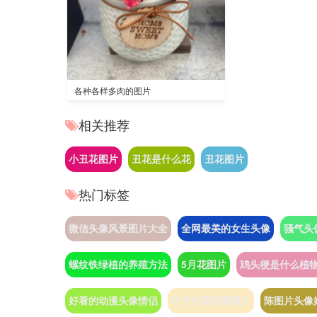
各种各样多肉的图片
相关推荐
小丑花图片
丑花是什么花
丑花图片
热门标签
微信头像风景图片大全
全网最美的女生头像
骚气头
螺纹铁绿植的养殖方法
5月花图片
鸡头梗是什么植
好看的动漫头像情侣
竹子开花结果图片
陈图片头像