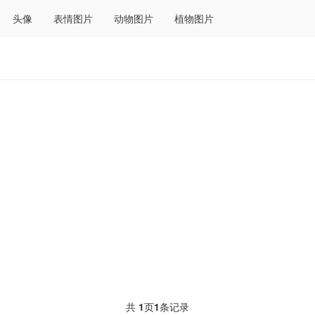
头像
表情图片
动物图片
植物图片
共
1
页
1
条记录