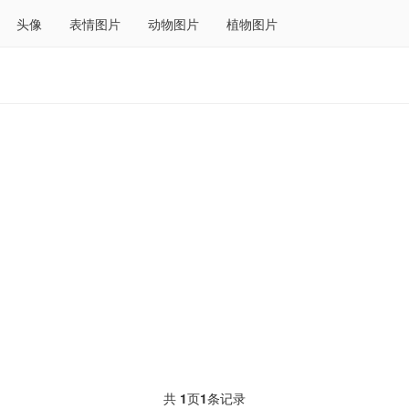
头像
表情图片
动物图片
植物图片
共
1
页
1
条记录