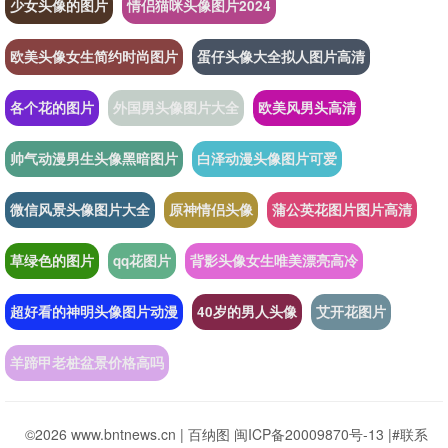
少女头像的图片
情侣猫咪头像图片2024
欧美头像女生简约时尚图片
蛋仔头像大全拟人图片高清
各个花的图片
外国男头像图片大全
欧美风男头高清
帅气动漫男生头像黑暗图片
白泽动漫头像图片可爱
微信风景头像图片大全
原神情侣头像
蒲公英花图片图片高清
草绿色的图片
qq花图片
背影头像女生唯美漂亮高冷
超好看的神明头像图片动漫
40岁的男人头像
艾开花图片
羊蹄甲老桩盆景价格高吗
©2026 www.bntnews.cn |
百纳图
闽ICP备20009870号-13
|
#联系