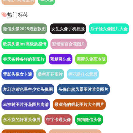
热门标签
微信头像2025最新款图
女生头像手机挡脸
瓜子脸头像图片大全
欧美头像ins高级质感情
彩铅画百合花图片
春天各种各样的花图片
蓝精灵头像
闺蜜头像高冷版
背影头像女卡通
桑树开花图片
押花是什么意思
梦幻冰紫色星空少女头像图
头像自然风景图片唯美图片
幸福树图片开花图片高清
最漂亮的鲜花图片大全图片
永不换的好看头像男
带字卡通头像
狗狗微信头像