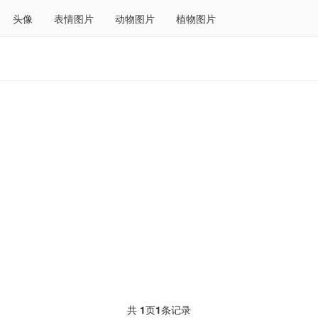
头像
表情图片
动物图片
植物图片
共
1
页
1
条记录