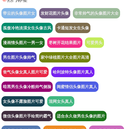
带云的头像图片女
发财花图片头像
非常帅气的头像图片大全
孤傲冷艳淡漠女生头像古风
卡通短发女生头像
漫画情头图片一男一女
枣树开花结果图片
可爱男头
男生图片头像帅气
家中绿植图片大全图片高清
丧气头像女真人图片可爱
哈利波特头像图片真人
暗黑男生头像冷酷帅气侧脸
闺蜜情侣头像图片真人
女头像不露脸图片可爱
混网女头真人
微信头像图片手绘简约霸气
适合永久做男生头像的图片