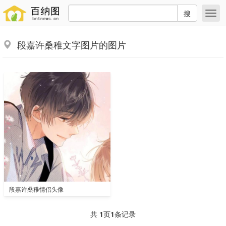
搜
段嘉许桑稚文字图片的图片
段嘉许桑稚情侣头像
共
1
页
1
条记录