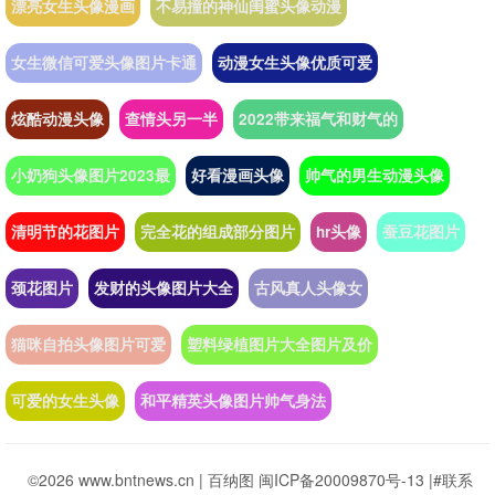
漂亮女生头像漫画
不易撞的神仙闺蜜头像动漫
女生微信可爱头像图片卡通
动漫女生头像优质可爱
炫酷动漫头像
查情头另一半
2022带来福气和财气的
小奶狗头像图片2023最
好看漫画头像
帅气的男生动漫头像
清明节的花图片
完全花的组成部分图片
hr头像
蚕豆花图片
颈花图片
发财的头像图片大全
古风真人头像女
猫咪自拍头像图片可爱
塑料绿植图片大全图片及价
可爱的女生头像
和平精英头像图片帅气身法
©2026 www.bntnews.cn |
百纳图
闽ICP备20009870号-13
|
#联系