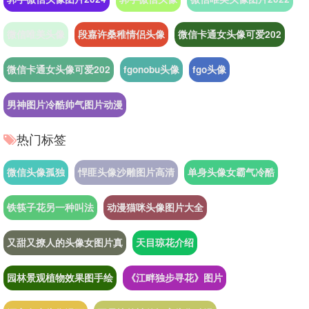
微信唯美头像
段嘉许桑稚情侣头像
微信卡通女头像可爱202
微信卡通女头像可爱202
fgonobu头像
fgo头像
男神图片冷酷帅气图片动漫
热门标签
微信头像孤独
悍匪头像沙雕图片高清
单身头像女霸气冷酷
铁筷子花另一种叫法
动漫猫咪头像图片大全
又甜又撩人的头像女图片真
天目琼花介绍
园林景观植物效果图手绘
《江畔独步寻花》图片