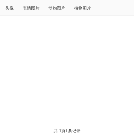
头像
表情图片
动物图片
植物图片
共
1
页
1
条记录