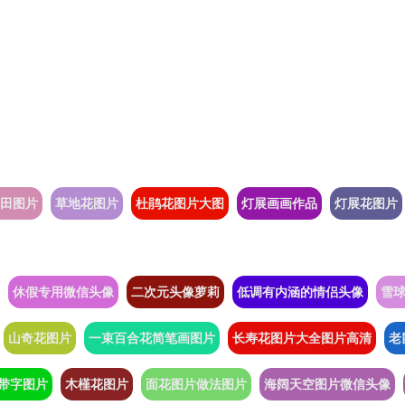
田图片
草地花图片
杜鹃花图片大图
灯展画画作品
灯展花图片
休假专用微信头像
二次元头像萝莉
低调有内涵的情侣头像
雪
山奇花图片
一束百合花简笔画图片
长寿花图片大全图片高清
老
带字图片
木槿花图片
面花图片做法图片
海阔天空图片微信头像