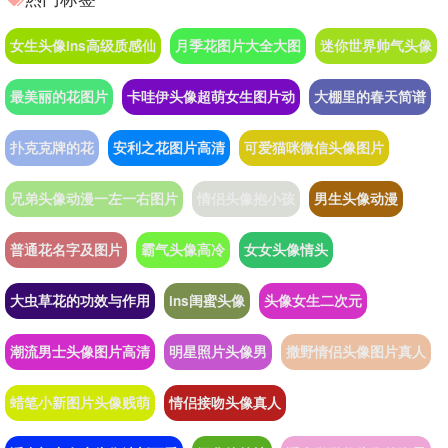
女生头像ins高级质感仙
月季花图片大全大图
迷你世界帅气头像
最美丽的花图片
卡哇伊头像超萌女生图片动
大棚里的春天简谱
扑克克牌的花
安利之花图片高清
可爱猫咪微信头像图片
兄弟头像动漫一左一右图片
情侣头像抱小孩
男生头像动漫
普通花名字及图片
霸气头像高冷
女女头像情头
大虫草花的功效与作用
ins闺蜜头像
头像女生二次元
潮流男士头像图片高清
明星照片头像男
撒野情侣头像图片真人
蜡笔小新图片头像贱萌
情侣接吻头像真人