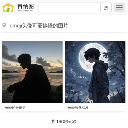
搜
emoji头像可爱搞怪的图片
emo的头像男
emo头像动漫
共
1
页
2
条记录