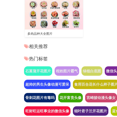
多肉品种大全图片
相关推荐
热门标签
石菖蒲开花图片
程姓图片霸气
绿植白底图
微信头
超帅的男生头像动漫可爱呆
食用百合花长什么样子图
骨刺花图片有毒吗
花开富贵头像
宫崎骏动漫头像女
旺财旺运旺事业的微信头像
细叶君子兰开花图片
蓝