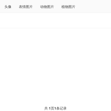
头像
表情图片
动物图片
植物图片
共
1
页
1
条记录