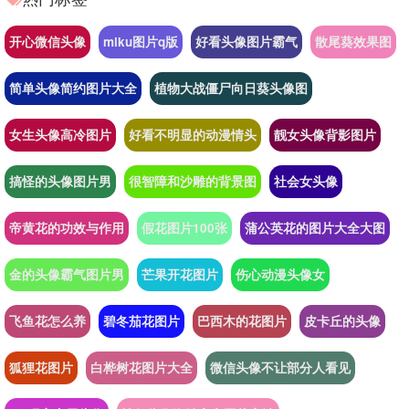
开心微信头像
miku图片q版
好看头像图片霸气
散尾葵效果图
简单头像简约图片大全
植物大战僵尸向日葵头像图
女生头像高冷图片
好看不明显的动漫情头
靓女头像背影图片
搞怪的头像图片男
很智障和沙雕的背景图
社会女头像
帝黄花的功效与作用
假花图片100张
蒲公英花的图片大全大图
金的头像霸气图片男
芒果开花图片
伤心动漫头像女
飞鱼花怎么养
碧冬茄花图片
巴西木的花图片
皮卡丘的头像
狐狸花图片
白桦树花图片大全
微信头像不让部分人看见