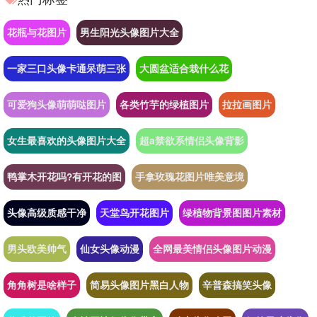
花瓶与花图片
男生阳光头像图片大全
一家三口头像卡通呆萌三张
大圆盆适合栽什么花
可爱狗头像萌萌哒图片
各类竹芋的绿植图片
拉拉画图片
女生最喜欢的头像图片大全
超a禁欲系情侣头像背影
鸭掌木开花吗?有开花的图
手拿玫瑰花图片唯美意境
头像高级质感干净
天堂鸟开花图片
绿植物背景图图片素材
男头欧美帅气
仙女头像动漫
全网最美情侣头像图片动漫
角角树是啥样子
简易头像图片黑白人物
辛普森搞笑头像