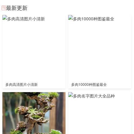
最新更新
多肉高清图片小清新
多肉10000种图鉴最全