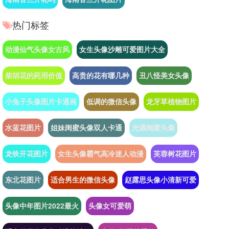
热门标签
动漫仙气头像女古风
女生头像沙雕可爱图片大全
柴胡花的药用价值
高贵的花有哪几种
丑八怪美女头像
小兔子头像图片卡通画
低调的微信头像
龙牙草植物图片
水蓝花图片
姐妹闺蜜头像双人卡通
光遇闺蜜头像
龙铁开花图片
女生头像霸气高冷迷人动漫
芙蓉树花图片
东北花图片
适合男生的微信头像
赵露思头像小清新可爱
头像中年图片2022最火
头像女可爱萌