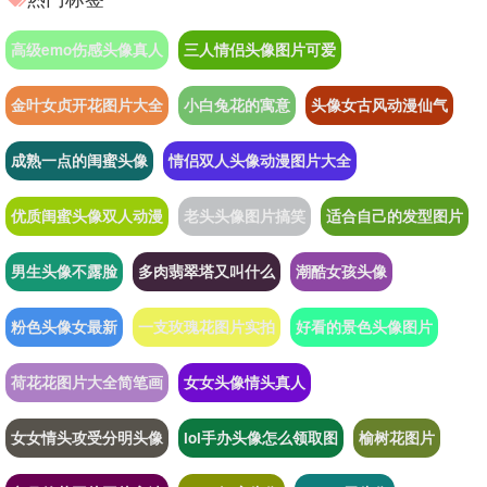
高级emo伤感头像真人
三人情侣头像图片可爱
金叶女贞开花图片大全
小白兔花的寓意
头像女古风动漫仙气
成熟一点的闺蜜头像
情侣双人头像动漫图片大全
优质闺蜜头像双人动漫
老头头像图片搞笑
适合自己的发型图片
男生头像不露脸
多肉翡翠塔又叫什么
潮酷女孩头像
粉色头像女最新
一支玫瑰花图片实拍
好看的景色头像图片
荷花花图片大全简笔画
女女头像情头真人
女女情头攻受分明头像
lol手办头像怎么领取图
榆树花图片