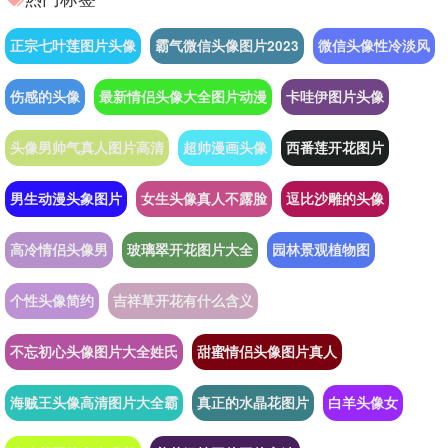
正宗七叶莲图片头像
霸气微信头像图片2023
微信头像性冷淡风
伤感的头像
最新情侣头像大全图片动漫
卡哇伊图片头像
头像男帅气真人图片高清
超帅漫画头像
西番莲开花图片
男生动漫头象图片
女生头像真人不露脸
逗比沙雕的头像
高冷情侣头像男
玻璃翠开花图片大全
园林景观植物图
个性头像简约
吉祥草开花有什么含义
不忘初心头像图片大全姓氏
甜蜜情侣头像图片真人
海贼王头像高清图片大全霸
真正的水晶花图片
白羊头像女