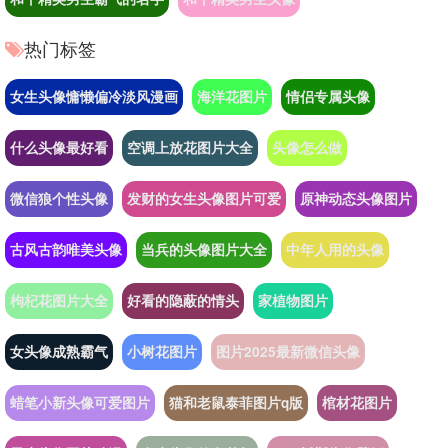
热门标签
女生头像慵懒偏冷淡风漫画
海洋花图片
情侣专属头像
什么头像最好看
空调上放花图片大全
头像怎么做
微信狼个性头像
发财的女生头像图片可爱
原神动态头像图片
古风古韵唯美头像
当兵的头像图片大全
中年人用的头像
枸杞花图片大全
好看的隐蔽的情头
家植物图片
女头像成熟霸气
小树花图片
图片2025最新微信头像
蜡笔小新头像可爱图片
猫和老鼠泰菲图片q版
棺材花图片