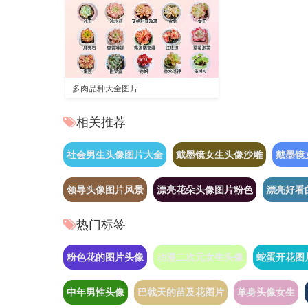
多肉品种大全图片
相关推荐
社会男生头像图片大全
戴墨镜女生头像沙雕
戴墨镜
领导头像图片风景
漂亮花朵头像图片粉色
漂亮好看
热门标签
粉色花的图片头像
动漫二次元女生头像
蛇蛋开花图
中年男性头像
巴戟天的苗及花图片
单身头像女生