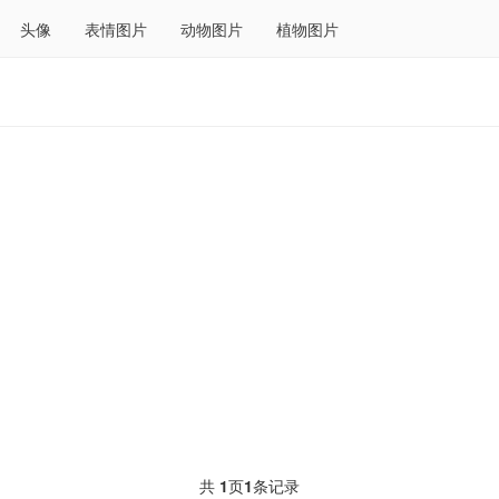
头像
表情图片
动物图片
植物图片
共
1
页
1
条记录