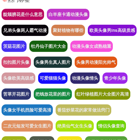
靛颏膀花是什么意思
白羊座卡通动漫头像
兄弟头像两人霸气动漫
聚财植物有哪些
欧美头像男ins高级质感
茨菇花图片
牡丹仙子图片大全
动漫头像女成熟稳重
扣扣图片头像
头像男生真人图片
头像男动漫阳光帅气
头像欧美高级感
可爱猫猫头像
动漫头像情头
青少年头像
苦草开花图片
把钱放花里的图片
红叶绿植图片大全图片高清
头像女手机挡脸可爱高清
番茄炒菜花的家常做法窍门
二次元短发可爱女生图片
绝美仙气女生头像
情侣头像查询