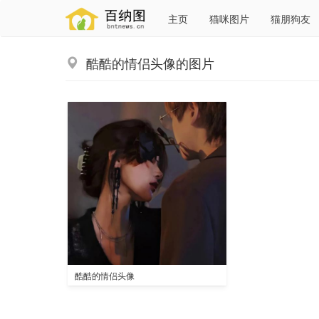
主页
猫咪图片
猫朋狗友
酷酷的情侣头像的图片
酷酷的情侣头像