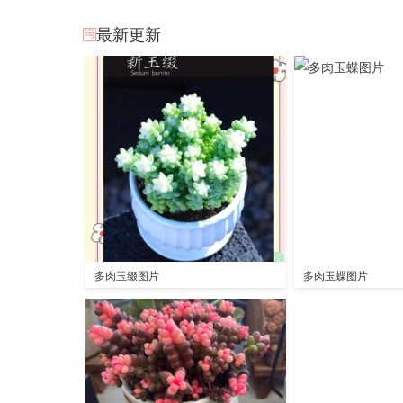
最新更新
多肉玉缀图片
多肉玉蝶图片