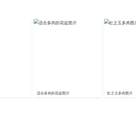
适合多肉的花盆图片
虹之玉多肉图片