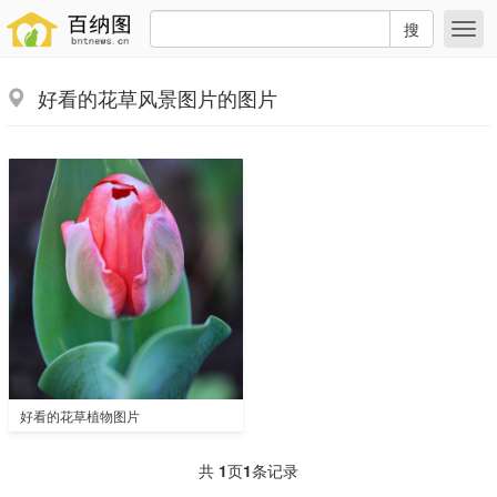
搜
好看的花草风景图片的图片
好看的花草植物图片
共
1
页
1
条记录