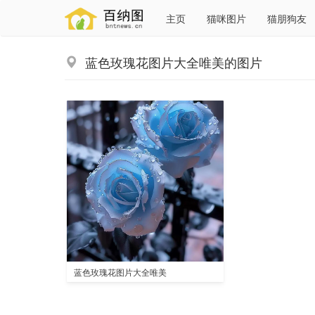
主页
猫咪图片
猫朋狗友
蓝色玫瑰花图片大全唯美的图片
蓝色玫瑰花图片大全唯美