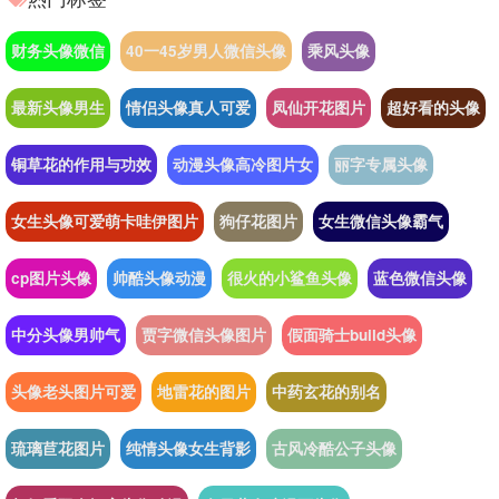
财务头像微信
40一45岁男人微信头像
乘风头像
最新头像男生
情侣头像真人可爱
凤仙开花图片
超好看的头像
铜草花的作用与功效
动漫头像高冷图片女
丽字专属头像
女生头像可爱萌卡哇伊图片
狗仔花图片
女生微信头像霸气
cp图片头像
帅酷头像动漫
很火的小鲨鱼头像
蓝色微信头像
中分头像男帅气
贾字微信头像图片
假面骑士build头像
头像老头图片可爱
地雷花的图片
中药玄花的别名
琉璃苣花图片
纯情头像女生背影
古风冷酷公子头像