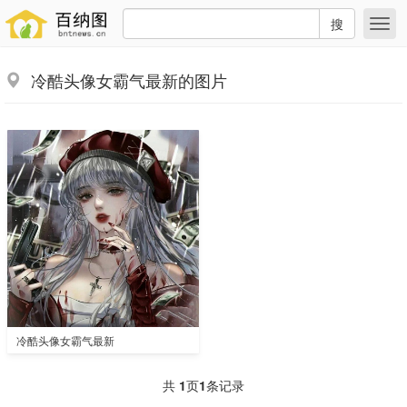
搜
冷酷头像女霸气最新的图片
冷酷头像女霸气最新
共
1
页
1
条记录