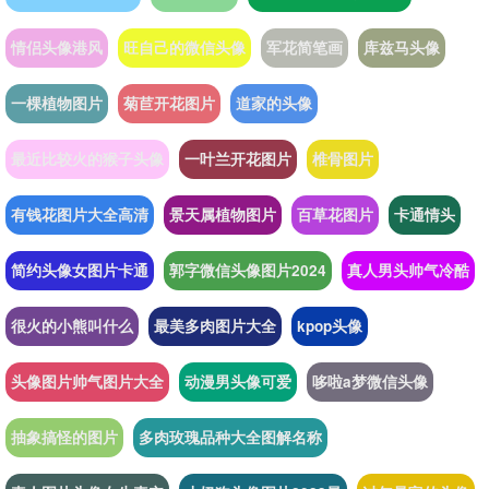
情侣头像港风
旺自己的微信头像
军花简笔画
库兹马头像
一棵植物图片
菊苣开花图片
道家的头像
最近比较火的猴子头像
一叶兰开花图片
椎骨图片
有钱花图片大全高清
景天属植物图片
百草花图片
卡通情头
简约头像女图片卡通
郭字微信头像图片2024
真人男头帅气冷酷
很火的小熊叫什么
最美多肉图片大全
kpop头像
头像图片帅气图片大全
动漫男头像可爱
哆啦a梦微信头像
抽象搞怪的图片
多肉玫瑰品种大全图解名称