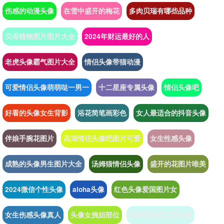
伤感的动漫头像
在雪中盛开的梅花
多肉贝瑞有哪些品种
贝母植物图片图片大全
2024年财运最好的人
老虎头像霸气图片大全
情侣头像带猫动漫
可爱情侣头像萌萌哒一男一
十二星座专属头像
情侣头像吧
好看的头像女生背影
浴花简笔画彩色
女人最适合的抖音头像
伴娘手腕花图片
高清情侣头像吧图片可爱
女生性感头像
成熟的头像男生图片大全
汤姆猫情侣头像
盛开的花图片唯美
2024微信个性头像
aloha头像
红色头像爱国图片女
女生伤感头像真人
头像女拽姐部位
森系复古欧美风头像