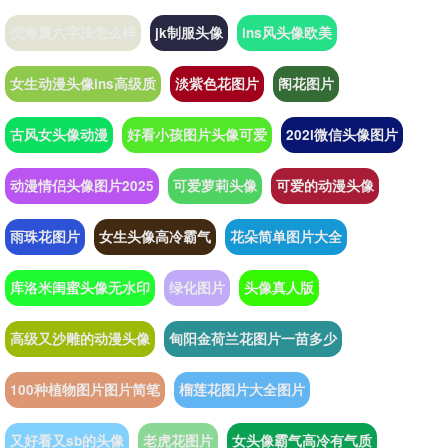
倪海厦六字决怎么样
jk制服头像
ins风头像欧美
女生动漫头像ins高级质
淡紫色花图片
阁花图片
古风女头像动漫
好看小孩图片头像可爱
202l微信头像图片
动漫情侣头像图片2025
可爱萝莉头像
可爱的动漫头像
雨珠花图片
女生头像高冷霸气
花朵简单图片大全
库洛米闺蜜头像无水印
绿化图片
头像真人版
高级又沙雕的动漫头像
甸阳金荷兰花图片一苗多少
100种植物图片图片简笔
榴莲花图片大全图片
又好看又sb的头像
老虎花图片
女头像霸气高冷有气质