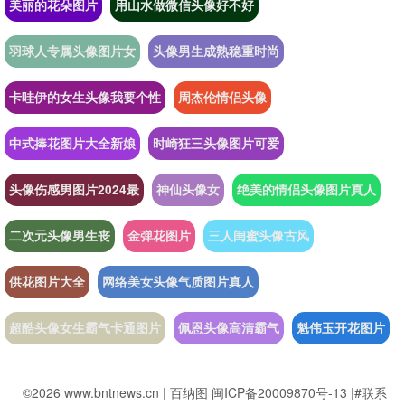
美丽的花朵图片
用山水做微信头像好不好
羽球人专属头像图片女
头像男生成熟稳重时尚
卡哇伊的女生头像我要个性
周杰伦情侣头像
中式捧花图片大全新娘
时崎狂三头像图片可爱
头像伤感男图片2024最
神仙头像女
绝美的情侣头像图片真人
二次元头像男生丧
金弹花图片
三人闺蜜头像古风
供花图片大全
网络美女头像气质图片真人
超酷头像女生霸气卡通图片
佩恩头像高清霸气
魁伟玉开花图片
©2026 www.bntnews.cn |
百纳图
闽ICP备20009870号-13
|
#联系