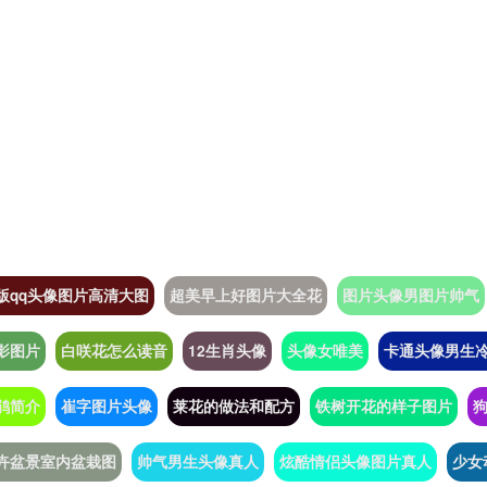
版qq头像图片高清大图
超美早上好图片大全花
图片头像男图片帅气
影图片
白咲花怎么读音
12生肖头像
头像女唯美
卡通头像男生
鹃简介
崔字图片头像
莱花的做法和配方
铁树开花的样子图片
卉盆景室内盆栽图
帅气男生头像真人
炫酷情侣头像图片真人
少女