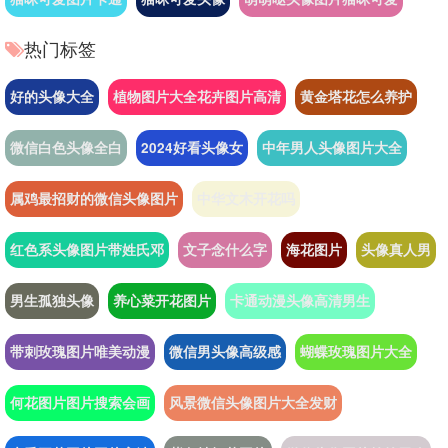
热门标签
好的头像大全
植物图片大全花卉图片高清
黄金塔花怎么养护
微信白色头像全白
2024好看头像女
中年男人头像图片大全
属鸡最招财的微信头像图片
中华文木开花吗
红色系头像图片带姓氏邓
文子念什么字
海花图片
头像真人男
男生孤独头像
养心菜开花图片
卡通动漫头像高清男生
带刺玫瑰图片唯美动漫
微信男头像高级感
蝴蝶玫瑰图片大全
何花图片图片搜索会画
风景微信头像图片大全发财