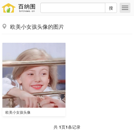
搜
欧美小女孩头像的图片
欧美小女孩头像
共
1
页
1
条记录