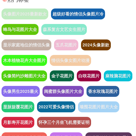
头像图片2025最新款女
超级好看的情侣头像图片冷
蜂鸟与花图片大全
森系复古文艺女生照片
显示家庭地位的情侣头像
五爪花图片
2024头像新款
木本植物花卉大全图片
情侣头像女图片动漫
头像简约沙雕图片大全
金子花图片
白咲花图片
麻辣脑花图片
头像男生2025最火
闺蜜群头像图片大全
香水玫瑰花图片
显脉旋覆花图片
2022可爱头像情侣
墙围花图片图片大全
月影寿开花图片
怀孕三个月坐飞机需要证明