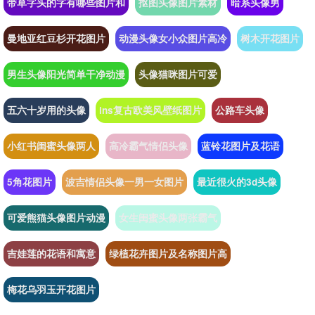
带草字头的字有哪些图片和
抠图头像图片素材
暗系头像男
曼地亚红豆杉开花图片
动漫头像女小众图片高冷
树木开花图片
男生头像阳光简单干净动漫
头像猫咪图片可爱
五六十岁用的头像
ins复古欧美风壁纸图片
公路车头像
小红书闺蜜头像两人
高冷霸气情侣头像
蓝铃花图片及花语
5角花图片
波吉情侣头像一男一女图片
最近很火的3d头像
可爱熊猫头像图片动漫
女生闺蜜头像两张霸气
吉娃莲的花语和寓意
绿植花卉图片及名称图片高
梅花乌羽玉开花图片