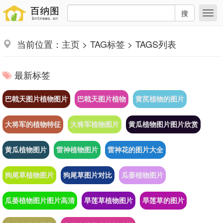
搜
当前位置：
主页
>
TAG标签
> TAGS列表
最新标签
巴戟天图片植物图片
巴戟天图片植物
黄芪植物的图片
大将军的植物特征
大将军植物图片
黄瓜植物图片图片欣赏
黄瓜植物图片
雷神植物图片
雷神花的图片大全
狗尾草植物图片
狗尾草图片对比
瓜蒌植物图片
瓜蒌植物图片图片高清
旱莲草植物图片
旱莲草的图片