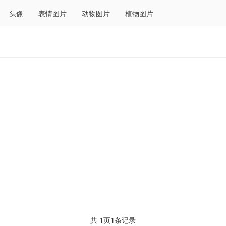
头像
表情图片
动物图片
植物图片
共
1
页
1
条记录