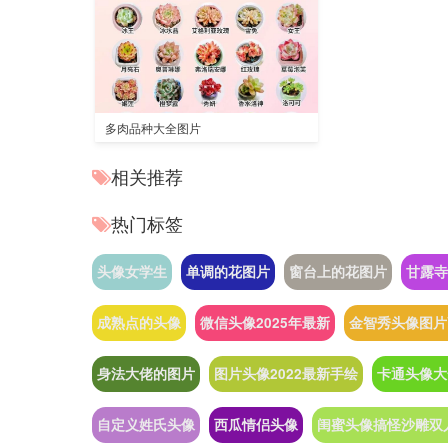
多肉品种大全图片
相关推荐
热门标签
头像女学生
单调的花图片
窗台上的花图片
甘露寺
成熟点的头像
微信头像2025年最新
金智秀头像图片
身法大佬的图片
图片头像2022最新手绘
卡通头像大
自定义姓氏头像
西瓜情侣头像
闺蜜头像搞怪沙雕双