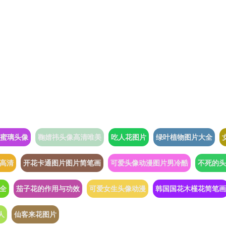
蜜璃头像
鞠婧祎头像高清唯美
吃人花图片
绿叶植物图片大全
高清
开花卡通图片图片简笔画
可爱头像动漫图片男冷酷
不死的头
全
茄子花的作用与功效
可爱女生头像动漫
韩国国花木槿花简笔画
人
仙客来花图片