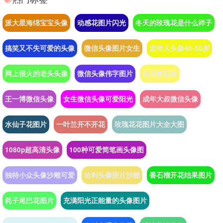
派大星海绵宝宝头像
动感花图片闪光
冬天的玫瑰花是什么样子
搞笑又不失可爱的头像
微信头像图片女生
老年人头像40-50岁
网上很火的老头头像
微信头像伟字图片
仪花树百科
王一博微信头像
女生微信头像可爱阳光
成年大叔微信头像
水仙子花图片
一叶兰开不开花
玫瑰花花图片大全大图
1080p超高清头像
100种可爱简笔画头像图
独特小众头像沙雕可爱
哈利头像图片沙雕
番石榴开花结果图片
耗子尾巴花图片
充满阳光正能量的头像图片