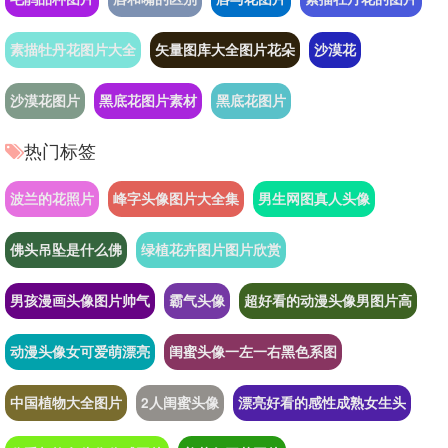
素描牡丹花图片大全
矢量图库大全图片花朵
沙漠花
沙漠花图片
黑底花图片素材
黑底花图片
热门标签
波兰的花照片
峰字头像图片大全集
男生网图真人头像
佛头吊坠是什么佛
绿植花卉图片图片欣赏
男孩漫画头像图片帅气
霸气头像
超好看的动漫头像男图片高
动漫头像女可爱萌漂亮
闺蜜头像一左一右黑色系图
中国植物大全图片
2人闺蜜头像
漂亮好看的感性成熟女生头