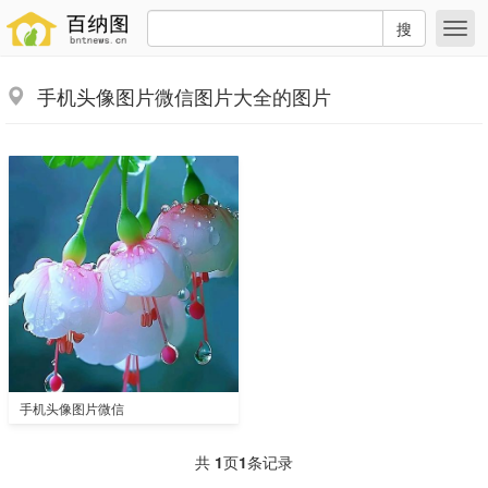
搜
手机头像图片微信图片大全的图片
手机头像图片微信
共
1
页
1
条记录