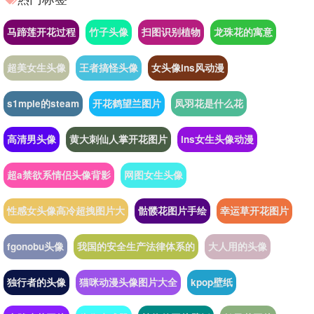
马蹄莲开花过程
竹子头像
扫图识别植物
龙珠花的寓意
超美女生头像
王者搞怪头像
女头像ins风动漫
s1mple的steam
开花鹤望兰图片
凤羽花是什么花
高清男头像
黄大刺仙人掌开花图片
ins女生头像动漫
超a禁欲系情侣头像背影
网图女生头像
性感女头像高冷超拽图片大
骷髅花图片手绘
幸运草开花图片
fgonobu头像
我国的安全生产法律体系的
大人用的头像
独行者的头像
猫咪动漫头像图片大全
kpop壁纸