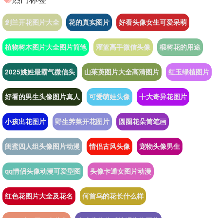
剑兰开花图片大全
花的真实图片
好看头像女生可爱呆萌
植物树木图片大全图片简笔
灌篮高手微信头像
椴树花的用途
2025姚姓最霸气微信头
山茱萸图片大全高清图片
红玉绿植图片
好看的男生头像图片真人
可爱萌娃头像
十大奇异花图片
小孩出花图片
野生荠菜开花图片
圆圈花朵简笔画
闺蜜四人组头像图片动漫
情侣古风头像
宠物头像男生
qq情侣头像动漫可爱型图
头像卡通女图片动漫
红色花图片大全及花名
何首乌的花长什么样