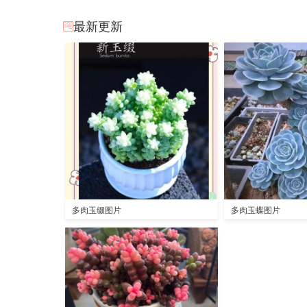
最新更新
多肉玉缀图片
多肉玉蝶图片