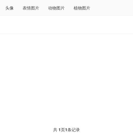
头像
表情图片
动物图片
植物图片
共
1
页
1
条记录