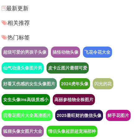
最新更新
相关推荐
热门标签
超级可爱的男孩子头像
搞怪动物头像
飞花令花大全
仙气动漫头像图片男
皮卡丘图片最萌可爱
好看又伤感的女生头像图片
2024虎年头像
闪光的花
女生头像ins高级质感小
高丽参植物全株图片
沉香花图片大全高清图片
2025最旺财的微信头像
鲜手花图片
狐狸头像女图片大全
情侣头像超甜超宠溺那种