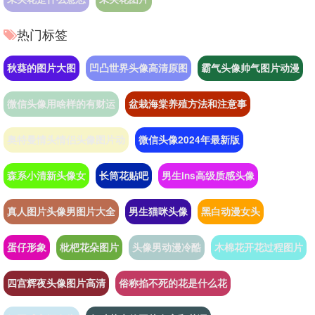
热门标签
秋葵的图片大图
凹凸世界头像高清原图
霸气头像帅气图片动漫
微信头像用啥样的有财运
盆栽海棠养殖方法和注意事
奥特曼情头情侣头像图片动
微信头像2024年最新版
森系小清新头像女
长筒花贴吧
男生ins高级质感头像
真人图片头像男图片大全
男生猫咪头像
黑白动漫女头
蛋仔形象
枇杷花朵图片
头像男动漫冷酷
木棉花开花过程图片
四宫辉夜头像图片高清
俗称掐不死的花是什么花