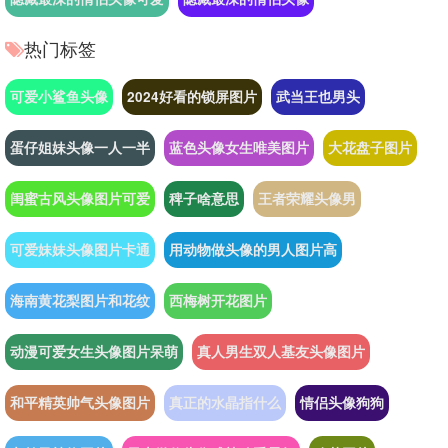
热门标签
可爱小鲨鱼头像
2024好看的锁屏图片
武当王也男头
蛋仔姐妹头像一人一半
蓝色头像女生唯美图片
大花盘子图片
闺蜜古风头像图片可爱
稗子啥意思
王者荣耀头像男
可爱妹妹头像图片卡通
用动物做头像的男人图片高
海南黄花梨图片和花纹
西梅树开花图片
动漫可爱女生头像图片呆萌
真人男生双人基友头像图片
和平精英帅气头像图片
真正的水晶指什么
情侣头像狗狗