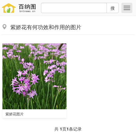
搜
紫娇花有何功效和作用的图片
紫娇花图片
共
1
页
1
条记录