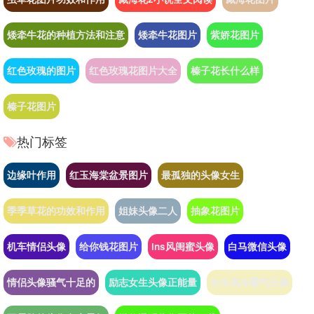
矮牵牛花的种植方法和注意
矮牵牛花图片
紫娇花图片
红色玫瑰的图片
红色玫瑰花图片大全
榛子花长什么样
榛子花图片
热门标签
边缘叶作用
红玉海棠盆景图片
最孤独的头像女生
季季草花的功效和作用
姐妹头像二人
抽象花图片
机车情侣头像
给你钱花图片
ins风闺蜜头像
白马微信头像
情侣头像骚气十足的
励志女生头像正能量
女生高冷霸气头像