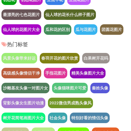
最漂亮的七色花图片
仙人球的花长什么样子图片
仙人球的花图片大全
瓜和花的区别
瓜与花图片
团圆花图片
热门标签
风景头像带来好运
春羽开花的图片欣赏
白果树开花吗
高级感头像情侣干净
手指花图片
精美头像图片大全
沙雕基友头像一对图片女
头像猫咪图片可爱
秦姓头像
背影头像女生图片动漫
2022微信男成熟头像风
树开花简笔画图片大全
社会头像
特别好看的情侣头像