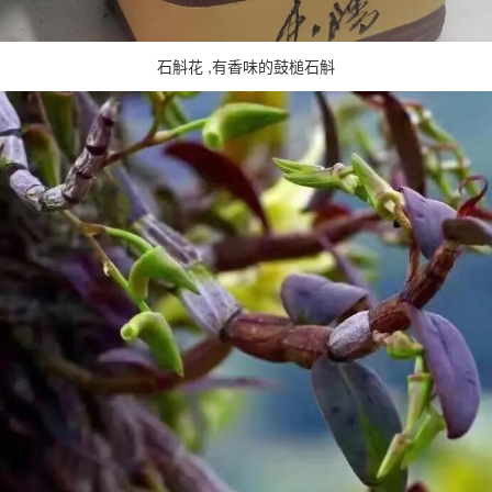
石斛花 ,有香味的鼓槌石斛