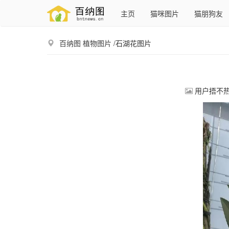
主页
猫咪图片
猫朋狗友
百纳图
植物图片
/石湖花图片
用户捂不