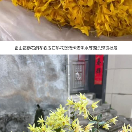
霍山鼓槌石斛花铁皮石斛花煲汤泡酒泡水等源头现货批发