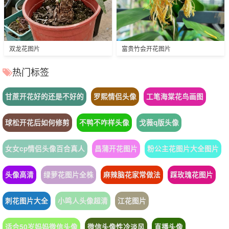
双龙花图片
富贵竹会开花图片
热门标签
甘蔗开花好的还是不好的
罗熙情侣头像
工笔海棠花鸟画图
球松开花后如何修剪
不鸭不咋样头像
戈薇q版头像
女女cp情侣头像百合真人
昌蒲开花图片
粉公主花图片大全图片
头像高清
绿萝花图片全株
麻辣脑花家常做法
踩玫瑰花图片
刺花图片大全
小鸣人头像超清
江花图片
适合50岁妈妈微信头像
微信头像性冷淡风
直播头像