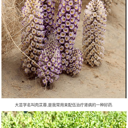
大芸学名叫肉苁蓉,是我常用来配伍治疗肾病的一种好药.