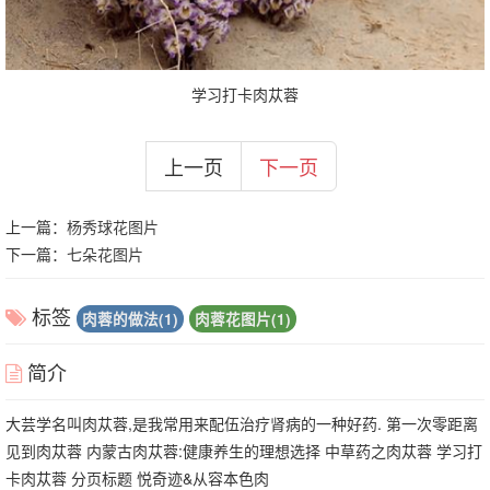
学习打卡肉苁蓉
上一页
下一页
上一篇：
杨秀球花图片
下一篇：
七朵花图片
标签
肉蓉的做法(1)
肉蓉花图片(1)
简介
大芸学名叫肉苁蓉,是我常用来配伍治疗肾病的一种好药. 第一次零距离
见到肉苁蓉 内蒙古肉苁蓉:健康养生的理想选择 中草药之肉苁蓉 学习打
卡肉苁蓉 分页标题 悦奇迹&从容本色肉