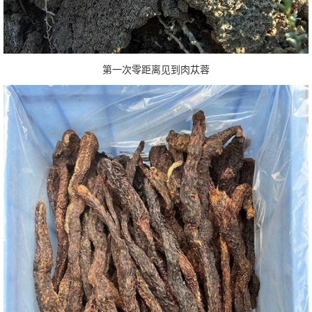
第一次零距离见到肉苁蓉