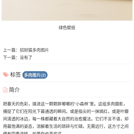
绿色壁纸
上一篇：
招财猫多肉图片
下一篇：没有了
标签
多肉图片(2)
简介
把春天的色彩，揉进这一颗颗胖嘟嘟的“小森林”里。这组多肉摄影，
捕捉了它们在阳光下最通透的瞬间。或是指尖的一抹嫣红，或是叶瓣
间清透的冰边，每一株都藏着大自然的治愈魔法。它们不言不语，却
用最饱满的姿态，消解着生活的琐碎与忙碌。无需远行，这方寸之间
便有四季流转。如果你也喜欢这